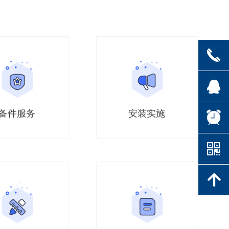
끅
뀩
备件服务
安装实施
뀥
낃
녕