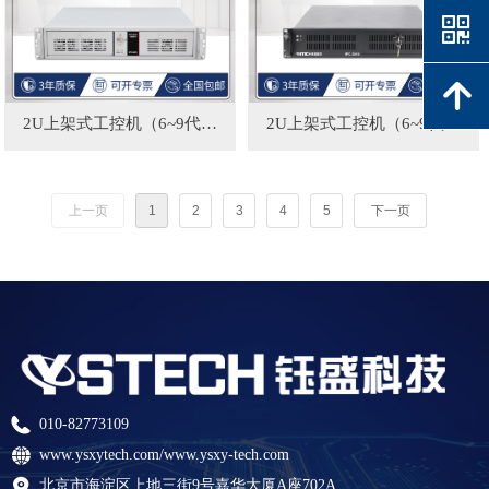
낃
녕
2U上架式工控机（6~9代处
2U上架式工控机（6~9代处
理器）IPC-620-H110M3|支持
理器）IPC-2010-H110M3|支
win、linux
持win、linux
上一页
1
2
3
4
5
下一页
010-82773109
www.ysxytech.com/www.ysxy-tech.com
北京市海淀区上地三街9号嘉华大厦A座702A