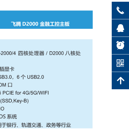
끅
뀩
뀥
낃
녕